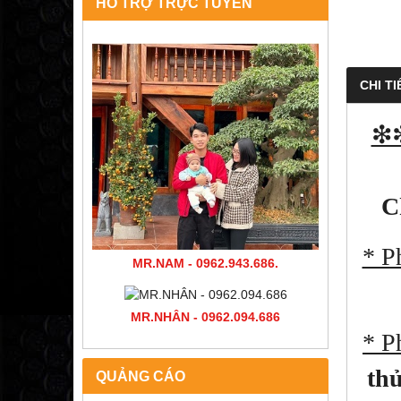
HỖ TRỢ TRỰC TUYẾN
CHI TI
❇❇
C
* P
MR.NAM - 0962.943.686.
MR.NHÂN - 0962.094.686
* P
thủ
QUẢNG CÁO