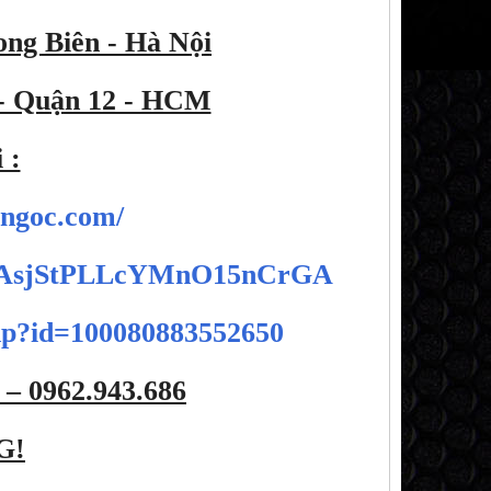
ong Biên - Hà Nội
 - Quận 12 - HCM
 :
ongoc.com/
C87AsjStPLLcYMnO15nCrGA
php?id=100080883552650
 – 0962.943.686
G!