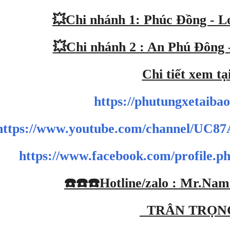
💥Chi nhánh 1: Phúc Đồng - L
💥Chi nhánh 2 : An Phú Đông
Chi tiết xem tại
https://phutungxetaiba
https://www.youtube.com/channel/U
https://www.facebook.com/profile.
☎️
☎
☎️Hotline/zalo : Mr.Nam
TRÂN TRỌN