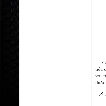
Các s
tiêu 
với t
thươn
📌