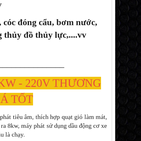
v
, cóc đóng cẩu, bơm nước,
thủy đồ thủy lực,....vv
_______________
KW - 220V THƯƠNG
IÁ TỐT
hát tiêu âm, thích hợp quạt gió làm mát,
 ra 8kw, máy phát sử dụng dầu động cơ xe
u là chạy.