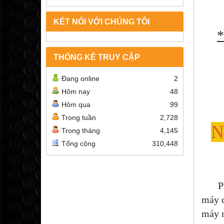
KẾT NỐI VỚI CHÚNG TÔI
*
THỐNG KÊ TRUY CẬP
Đang online
2
Hôm nay
48
Hôm qua
99
Trong tuần
2,728
N
Trong tháng
4,145
Tổng cộng
310,448
Phục 
máy c
máy n