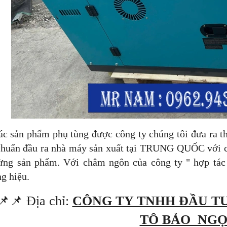
ản phẩm phụ tùng được công ty chúng tôi đưa ra thị
chuẩn đầu ra nhà máy sản xuất tại TRUNG QUỐC với c
ừng sản phẩm. Với châm ngôn của công ty " hợp tác -
g hiệu.
📌📌 Địa chỉ:
CÔNG TY TNHH ĐẦU T
TÔ BẢO NG