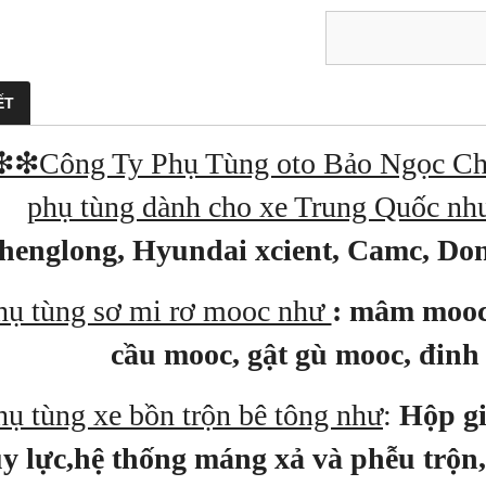
ẾT
❇Công Ty Phụ Tùng oto Bảo Ngọc Chu
phụ tùng dành cho xe Trung Quốc nh
henglong, Hyundai xcient, Camc, Do
hụ tùng sơ mi rơ mooc như
: mâm mooc
cầu mooc, gật gù mooc, đinh
hụ tùng xe bồn trộn bê tông như
:
Hộp gi
y lực,hệ thống máng xả và phễu trộn,