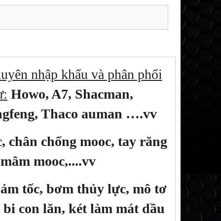
yên nhập khẩu và phân phối
ư:
Howo, A7, Shacman,
ngfeng, Thaco auman ….vv
, chân chống mooc, tay răng
 mâm mooc,....vv
ảm tốc, bơm thủy lực, mô tơ
 bi con lăn, két làm mát dầu