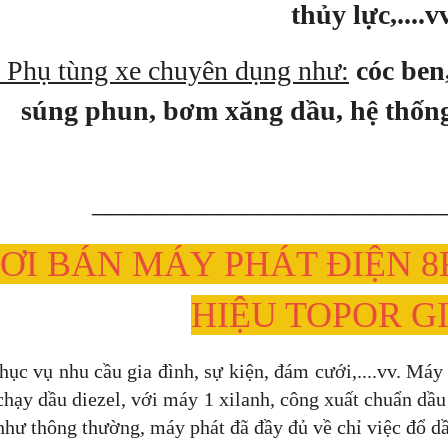
thủy lực,....v
 Phụ tùng xe chuyên dụng như:
cóc ben
súng phun, bơm xăng dầu, hệ thống 
_________________________
ƠI BÁN MÁY PHÁT ĐIỆN 8
HIỆU TOPOR G
vụ nhu cầu gia đình, sự kiện, đám cưới,....vv. Máy p
hạy dầu diezel, với máy 1 xilanh, công xuất chuẩn dầu
hư thông thường, máy phát đã đầy đủ về chỉ việc đổ dầ