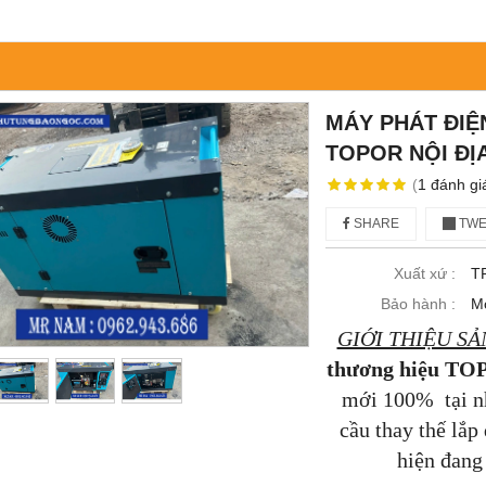
MÁY PHÁT ĐIỆ
TOPOR NỘI ĐỊ
(
1
đánh gi
SHARE
TWE
Xuất xứ :
T
Bảo hành :
Mọ
GIỚI THIỆU S
thương hiệu TO
mới 100% tại n
cầu thay thế lắp
hiện đang