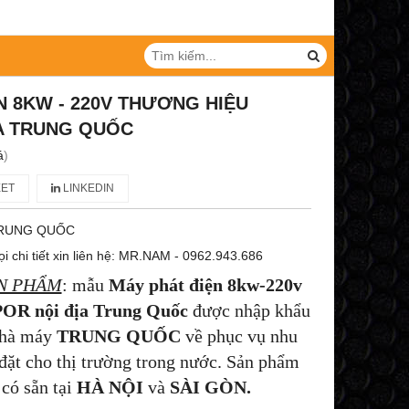
N 8KW - 220V THƯƠNG HIỆU
A TRUNG QUỐC
á
)
ET
LINKEDIN
RUNG QUỐC
i chi tiết xin liên hệ: MR.NAM - 0962.943.686
ẢN PHẨM
: mẫu
Máy phát điện 8kw-220v
POR nội địa Trung Quốc
được nhập khẩu
hà máy
TRUNG
QUỐC
về phục vụ nhu
 đặt cho thị trường trong nước. Sản phẩm
 có sẵn tại
HÀ NỘI
và
SÀI GÒN.