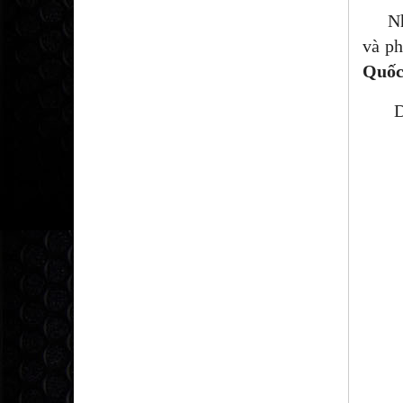
Nhằm 
và ph
Quốc
Dư