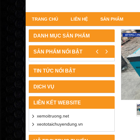
TRANG CHỦ
LIÊN HỆ
SẢN PHẨM
DANH MỤC SẢN PHẨM
‹
›
SẢN PHẨM NỔI BẬT
TIN TỨC NỔI BẬT
DỊCH VỤ
LIÊN KẾT WEBSITE
xemoitruong.net
xeototaichuyendung.vn