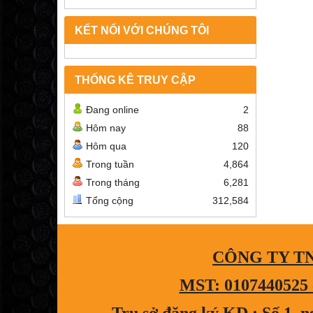
KẾT NỐI VỚI CHÚNG TÔI
THỐNG KÊ TRUY CẬP
Đang online
2
Hôm nay
88
Hôm qua
120
Trong tuần
4,864
Trong tháng
6,281
Tổng cộng
312,584
CÔNG TY T
MST: 0107440525 c
Trụ sở đăng ký KD : Số 1, 