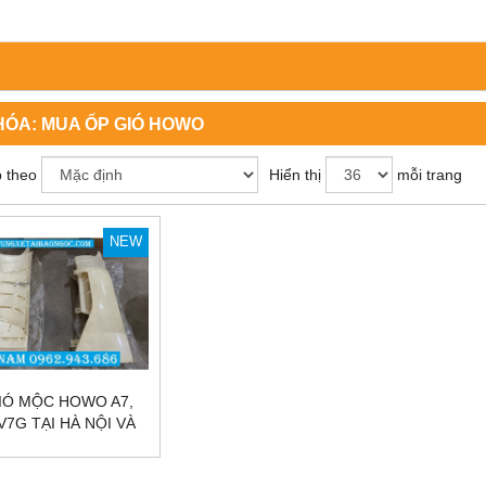
HÓA:
MUA ỐP GIÓ HOWO
 theo
Hiển thị
mỗi trang
NEW
IÓ MỘC HOWO A7,
V7G TẠI HÀ NỘI VÀ
SÀI GÒN