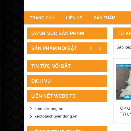
TRANG CHỦ
LIÊN HỆ
SẢN PHẨM
DANH MỤC SẢN PHẨM
TỪ K
‹
›
Sắp xếp
SẢN PHẨM NỔI BẬT
TIN TỨC NỔI BẬT
DỊCH VỤ
LIÊN KẾT WEBSITE
ỐP G
xemoitruong.net
T7H, 
xeototaichuyendung.vn