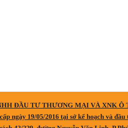
NHH ĐẦU TƯ THƯƠNG MẠI VÀ XNK Ô
ấp ngày 19/05/2016 tại sở kế hoạch và đầu 
ngách 42/229, đường Nguyễn Văn Linh, P.Ph