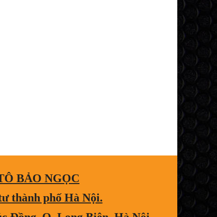
 TÔ BẢO NGỌC
tư thành phố Hà Nội.
úc Đồng, Q. Long Biên, Hà Nội