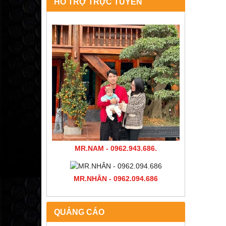
HỖ TRỢ TRỰC TUYẾN
MR.NAM - 0962.943.686.
MR.NHÂN - 0962.094.686
QUẢNG CÁO