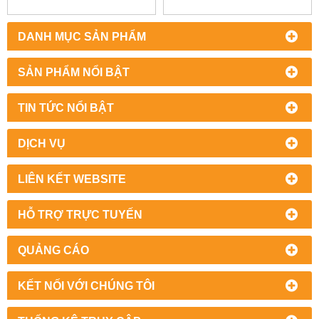
DANH MỤC SẢN PHẨM
SẢN PHẨM NỔI BẬT
TIN TỨC NỔI BẬT
DỊCH VỤ
LIÊN KẾT WEBSITE
HỖ TRỢ TRỰC TUYẾN
QUẢNG CÁO
KẾT NỐI VỚI CHÚNG TÔI