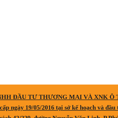
NHH ĐẦU TƯ THƯƠNG MẠI VÀ XNK Ô
ấp ngày 19/05/2016 tại sở kế hoạch và đầu 
ngách 42/229, đường Nguyễn Văn Linh, P.Ph