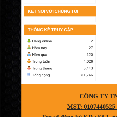
KẾT NỐI VỚI CHÚNG TÔI
THỐNG KÊ TRUY CẬP
Đang online
2
Hôm nay
27
Hôm qua
120
Trong tuần
4,026
Trong tháng
5,443
Tổng cộng
311,746
CÔNG TY T
MST: 0107440525 c
Trụ sở đăng ký KD : Số 1, 