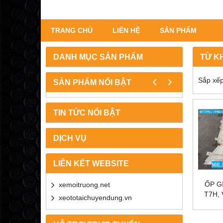
TRANG CHỦ
LIÊN HỆ
SẢN PHẨM
DANH MỤC SẢN PHẨM
TỪ K
‹
›
Sắp xếp
SẢN PHẨM NỔI BẬT
TIN TỨC NỔI BẬT
DỊCH VỤ
LIÊN KẾT WEBSITE
ỐP G
xemoitruong.net
T7H, 
xeototaichuyendung.vn