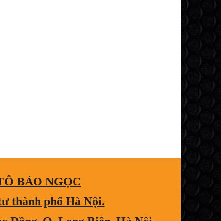
 TÔ BẢO NGỌC
tư thành phố Hà Nội.
úc Đồng, Q. Long Biên, Hà Nội