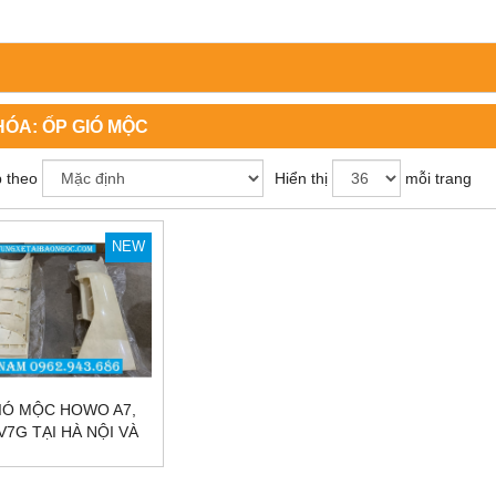
HÓA:
ỐP GIÓ MỘC
 theo
Hiển thị
mỗi trang
NEW
IÓ MỘC HOWO A7,
V7G TẠI HÀ NỘI VÀ
SÀI GÒN