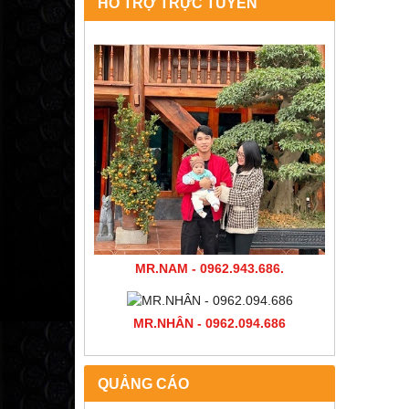
HỖ TRỢ TRỰC TUYẾN
MR.NAM - 0962.943.686.
MR.NHÂN - 0962.094.686
QUẢNG CÁO