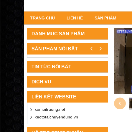
TRANG CHỦ
LIÊN HỆ
SẢN PHẨM
DANH MỤC SẢN PHẨM
‹
›
SẢN PHẨM NỔI BẬT
TIN TỨC NỔI BẬT
DỊCH VỤ
LIÊN KẾT WEBSITE
‹
xemoitruong.net
xeototaichuyendung.vn