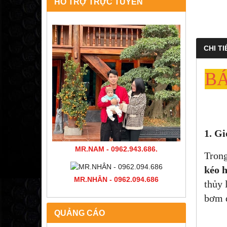
HỖ TRỢ TRỰC TUYẾN
CHI TI
BÁ
1. Gi
MR.NAM - 0962.943.686.
Trong
kéo 
MR.NHÂN - 0962.094.686
thủy 
bơm d
QUẢNG CÁO