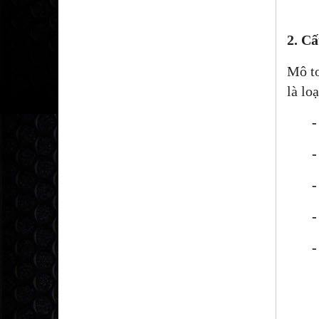
2. Cấ
Mô tơ
là lo
- Ro
- St
- Ch
- Vỏ
- Tr