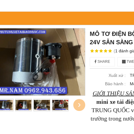
MÔ TƠ ĐIỆN B
24V SẴN SÀNG
(
1
đánh gi
SHARE
TWE
Xuất xứ :
T
Bảo hành :
Mọ
GIỚI THIỆU S
mini xe tải đi
›
TRUNG QUỐC về ph
trường trong nước