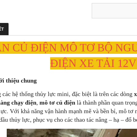
ẾT
N CỦ ĐIỆN MÔ TƠ BỘ NG
ĐIỆN XE TẢI 12V
ới thiệu chung
 các hệ thống thủy lực mini, đặc biệt là trên các dòng
x
hàng chạy điện
,
mô tơ củ điện
là thành phần quan trọng
lực. Với khả năng vận hành mạnh mẽ và bền bỉ, mô tơ n
ầu thủy lực, phục vụ cho các thao tác nâng – hạ – đổ b