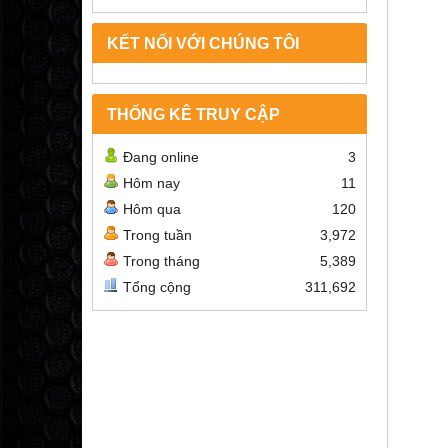
KẾT NỐI VỚI CHÚNG TÔI
THỐNG KÊ TRUY CẬP
Đang online
3
Hôm nay
11
Hôm qua
120
Trong tuần
3,972
Trong tháng
5,389
Tổng cộng
311,692