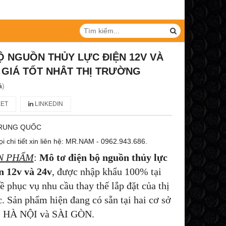
Ộ NGUỒN THỦY LỰC ĐIỆN 12V VÀ
 GIÁ TỐT NHÂT THỊ TRƯỜNG
á
)
ET
LINKEDIN
RUNG QUỐC
i chi tiết xin liên hệ: MR.NAM - 0962.943.686.
ẢN PHẨM
:
Mô tơ điện bộ nguồn thủy lực
ện 12v và 24v
, được nhập khẩu 100% tại
ục vụ nhu cầu thay thế lắp đặt của thị
. Sản phẩm hiện đang có sẵn tại hai cơ sở
HÀ NỘI và SÀI GÒN.