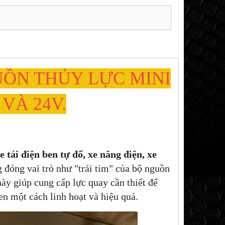
UỒN THỦY LỰC MINI
 VÀ 24V.
e tải điện ben tự đổ, xe nâng điện, xe
 đóng vai trò như "trái tim" của bộ nguồn
ày giúp cung cấp lực quay cần thiết để
en một cách linh hoạt và hiệu quả.