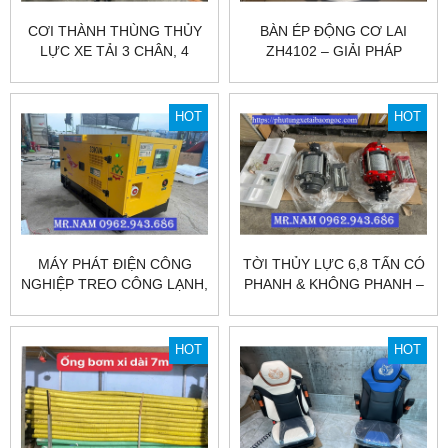
CƠI THÀNH THÙNG THỦY
BÀN ÉP ĐỘNG CƠ LAI
LỰC XE TẢI 3 CHÂN, 4
ZH4102 – GIẢI PHÁP
CHÂN & MOOC BEN – GIẢI
CHUYỂN ĐỘNG HIỆU QUẢ
PHÁP TĂNG TẢI CHO XE.
CHO MOOC XI MĂNG RỜI
SẴN TẠI HÀ NỘI VÀ SÀI
HOT
HOT
GÒN.
MÁY PHÁT ĐIỆN CÔNG
TỜI THỦY LỰC 6,8 TẤN CÓ
NGHIỆP TREO CÔNG LẠNH,
PHANH & KHÔNG PHANH –
CÔNG SUẤT 33KVA –
GIẢI PHÁP KÉO TẢI MẠNH
THƯƠNG HIỆU ISUZU
MẼ, ĐA DẠNG ỨNG DỤNG
NHẬT BẢN.
HOT
HOT