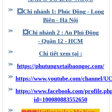
💥Chi nhánh 1: Phúc Đồng - Long
Biên - Hà Nội
💥Chi nhánh 2 : An Phú Đông
- Quận 12 - HCM
Chi tiết xem tại :
https://phutungxetaibaongoc.com/
https://www.youtube.com/channe
https://www.facebook.com/profile.ph
id=100080883552650
☎️☎
️☎️Hotline/zalo : Mr.Nam –