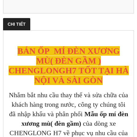
CHI TIẾT
BÁN ỐP MÍ ĐÈN XƯƠNG
MÙ( ĐÈN GẦM )
CHENGLONGH7 TỐT TẠI HÀ
NỘI VÀ SÀI GÒN
Nhắm bắt nhu cầu thay thế và sửa chữa của
khách hàng trong nước, công ty chúng tôi
đã nhập khẩu và phân phối
Mẫu ốp mí đèn
xương mù( đèn gầm)
của dòng xe
CHENGLONG H7 về phục vụ nhu cầu của