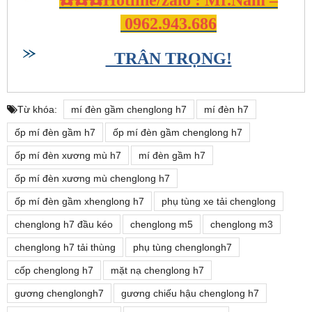
0962.943.686
TRÂN TRỌNG!
Từ khóa:
mí đèn gầm chenglong h7
mí đèn h7
ốp mí đèn gầm h7
ốp mí đèn gầm chenglong h7
ốp mí đèn xương mù h7
mí đèn gầm h7
ốp mí đèn xương mù chenglong h7
ốp mí đèn gầm xhenglong h7
phụ tùng xe tải chenglong
chenglong h7 đầu kéo
chenglong m5
chenglong m3
chenglong h7 tải thùng
phụ tùng chenglongh7
cốp chenglong h7
mặt nạ chenglong h7
gương chenglongh7
gương chiếu hậu chenglong h7