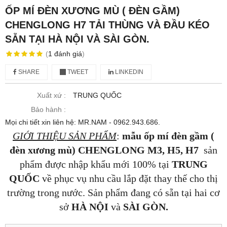
ỐP MÍ ĐÈN XƯƠNG MÙ ( ĐÈN GẦM)
CHENGLONG H7 TẢI THÙNG VÀ ĐẦU KÉO
SẴN TẠI HÀ NỘI VÀ SÀI GÒN.
(
1
đánh giá
)
SHARE
TWEET
LINKEDIN
Xuất xứ :
TRUNG QUỐC
Bảo hành :
Mọi chi tiết xin liên hệ: MR.NAM - 0962.943.686.
GIỚI THIỆU SẢN PHẨM
:
mẫu ốp mí đèn gầm (
đèn xương mù) CHENGLONG M3, H5, H7
sản
phẩm được nhập khẩu mới 100% tại
TRUNG
QUỐC
về phục vụ nhu cầu lắp đặt thay thế cho thị
trường trong nước. Sản phẩm đang có sẵn tại hai cơ
sở
HÀ NỘI
và
SÀI GÒN.