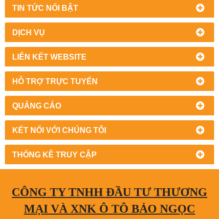
TIN TỨC NỔI BẬT
DỊCH VỤ
LIÊN KẾT WEBSITE
HỖ TRỢ TRỰC TUYẾN
QUẢNG CÁO
KẾT NỐI VỚI CHÚNG TÔI
THỐNG KÊ TRUY CẬP
CÔNG TY TNHH ĐẦU TƯ THƯƠNG
MẠI VÀ XNK Ô TÔ BẢO NGỌC