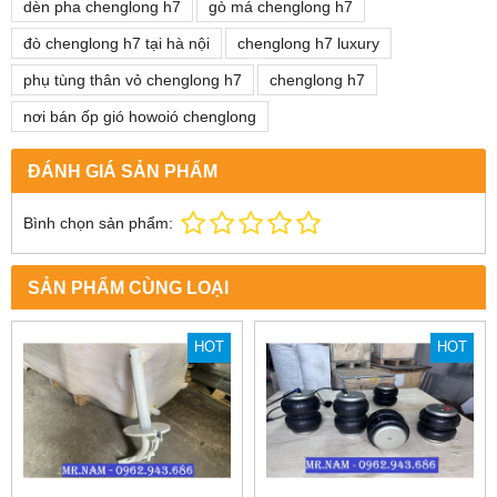
dèn pha chenglong h7
gò má chenglong h7
đò chenglong h7 tại hà nội
chenglong h7 luxury
phụ tùng thân vỏ chenglong h7
chenglong h7
nơi bán ốp gió howoió chenglong
ĐÁNH GIÁ SẢN PHẨM
Bình chọn sản phẩm:
SẢN PHẨM CÙNG LOẠI
HOT
HOT