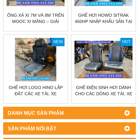
ỐNG XẢ XI 7M VÀ 8M TRÊN
GHẾ HƠI HOWO SITRAK
MOOC XI MĂNG – GIẢI
460HP NHẬP KHẨU SẴN TẠI
PHÁP HIỆU QUẢ CHO VIỆC
HÀ NỘI VÀ SÀI GÒN
XẢ XI NHANH CHÓNG VÀ
AN TOÀN.
NEW
HOT
GHẾ HƠI LOGO HINO LẮP
GHẾ ĐIỆN SINH HƠI DÀNH
ĐẶT CÁC XE TẢI, XE
CHO CÁC DÒNG XE TẢI, XE
KHÁCH, MÁY CÔNG TRÌNH
KHÁCH, MÁY CÔNG TRÌNH
NHẬP KHẨU 100% GIÁ
ĐIỆN 12 VÀ 24V GIÁ CẠNH
CẠNH TRANH
TRANH.
DANH MỤC SẢN PHẨM
SẢN PHẨM NỔI BẬT