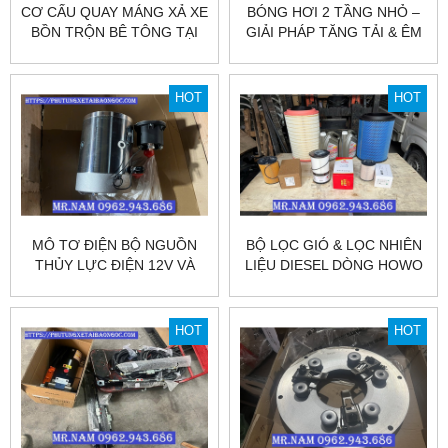
CƠ CẤU QUAY MÁNG XẢ XE
BÓNG HƠI 2 TẦNG NHỎ –
BỒN TRỘN BÊ TÔNG TẠI
GIẢI PHÁP TĂNG TẢI & ÊM
HÀ NỘI VÀ SÀI GÒN.
ÁI CHO MỌI DÒNG XE SẴN
HÀNG TẠI KHO.
HOT
HOT
MÔ TƠ ĐIỆN BỘ NGUỒN
BỘ LỌC GIÓ & LỌC NHIÊN
THỦY LỰC ĐIỆN 12V VÀ
LIỆU DIESEL DÒNG HOWO
24V SẴN SÀNG GIÁ TỐT
SITRAK TẠI HÀ NỘI VÀ SÀI
NHÂT THỊ TRƯỜNG
GÒN.
HOT
HOT